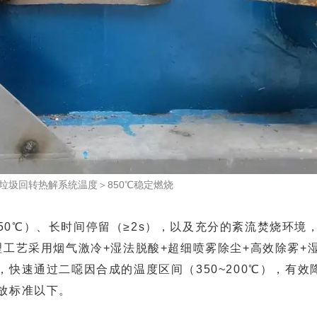
垃圾回转热解系统温度＞850℃稳定燃烧
50℃）、长时间停留（≥2s），以及充分的紊流焚烧环境
工艺采用烟气激冷+湿法脱酸+超细喷雾除尘+高效除雾+
快速通过二噁因合成的温度区间（350~200℃），有效
放标准以下。