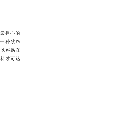
，最
担心的
一种致癌
所以容易在
燃料才可达