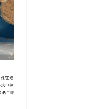
，保证烟
湿式电除
降低二噁