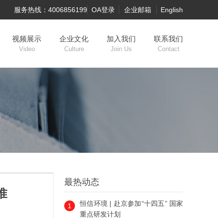
服务热线：4006856199
OA登录
企业邮箱
English
视频展示
企业文化
加入我们
联系我们
Video
Culture
Join Us
Contact
最热动态
准
恒信环境 | 赴京参加“十四五” 国家
1
重点研发计划