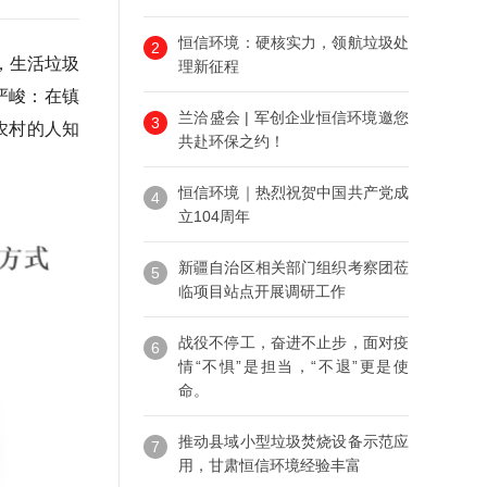
恒信环境：硬核实力，领航垃圾处
2
，生活垃圾
理新征程
严峻：在镇
兰洽盛会 | 军创企业恒信环境邀您
3
农村的人知
共赴环保之约！
恒信环境｜热烈祝贺中国共产党成
4
立104周年
新疆自治区相关部门组织考察团莅
5
临项目站点开展调研工作
战役不停工，奋进不止步，面对疫
6
情“不惧”是担当，“不退”更是使
命。
推动县域小型垃圾焚烧设备示范应
7
用，甘肃恒信环境经验丰富